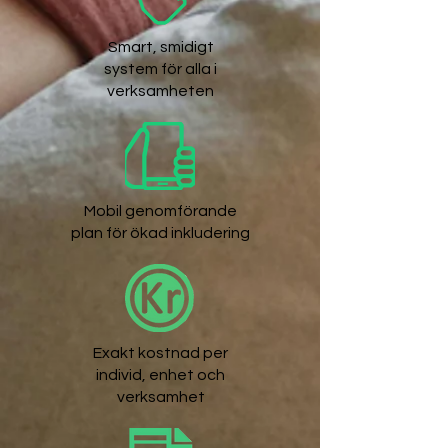
Smart, smidigt
system för alla i
verksamheten
Mobil genomförande
plan för ökad inkludering
Exakt kostnad per
individ, enhet och
verksamhet