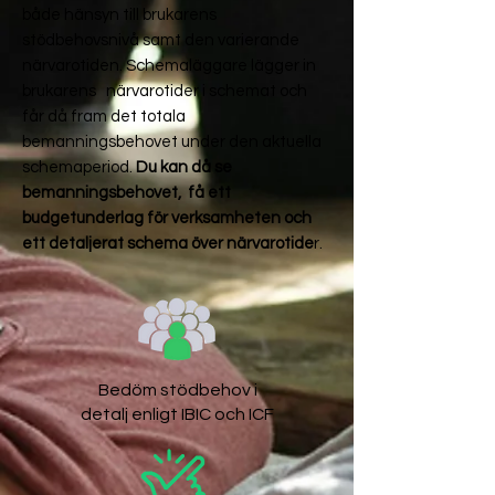
både hänsyn till brukarens
stödbehovsnivå samt den varierande
närvarotiden. Schemaläggare lägger in
brukarens närvarotider i schemat och
får då fram det totala
bemanningsbehovet under den aktuella
schemaperiod.
Du kan då se
bemanningsbehovet, få ett
budgetunderlag för verksamheten och
ett detaljerat schema över närvarotide
r.​
Bedöm stödbehov i
detalj enligt IBIC och ICF