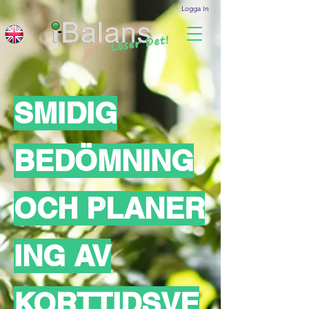
Logga In
SMIDIG
BEDÖMNING
OCH
PLANER
ING AV
KORTTIDSVE