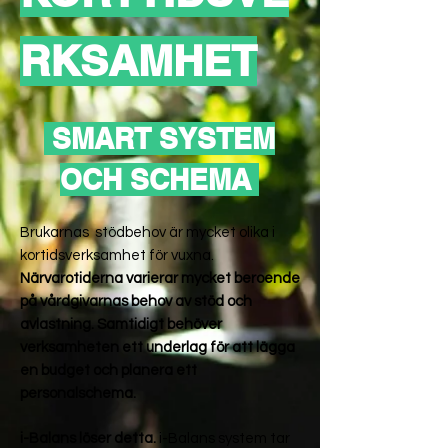
RKSAMHET
SMART SYSTEM
OCH SCHEMA
Brukarnas stödbehov är mycket olika i
kortidsverksamhet för vuxna.
Närvarotiderna varierar mycket beroende
på vårdgivarnas behov av stöd och
avlastning. Samtidigt behöver
verksamheten ett underlag för att lägga
en budget och planera ett
personalschema.
i-Balans löser detta.
​i-Balans system tar