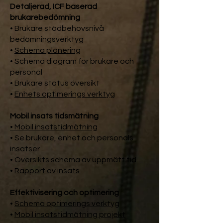
Detaljerad, ICF baserad
brukarebedömning
• Brukare stödbehovsnivå
bedömningsverktyg
•
Schema planering
• Schema diagram för brukare och
personal
• Brukare status översikt
•
Enhets optimerings verktyg
Mobil insats tidsmätning
• Mobil insatstidmätning
• Se brukare, enhet och personals
insatser
• Översikts schema av uppmätt tid
•
Rapport av insats
Effektivisering och optimering
•
Schema optimerings verktyg
•
Mobil insatstidmätning projekt