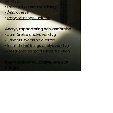
verktyg
• Resultat sammanställning
• Årlig översikt
•
Rapporterings funktion
Analys, rapportering och jämförelse
• Jämförelse analys verktyg
• Jämför utveckling över tid
•
Insatstidmätnings analys verktyg
•
Detaljerad rapporterings funktion
Kostnadskontroll, analys, KPB och
budget
•
Se KPB på individ nivå, stödnivå med
mera
• Jämför KPB mot optimerad KPB
•
Rapportera kostnader​​
KONTAKTA OSS