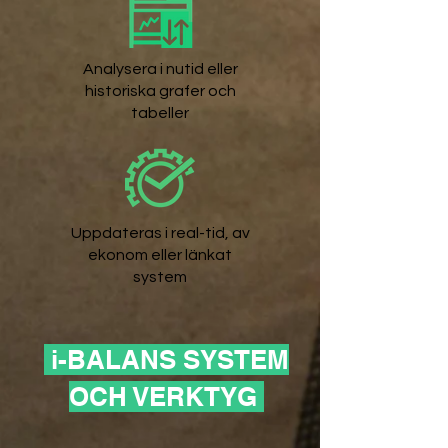
Analysera i nutid eller
historiska grafer och
tabeller
Uppdateras i real-tid, av
ekonom eller länkat
system
i-BALANS SYSTEM
OCH VERKTYG